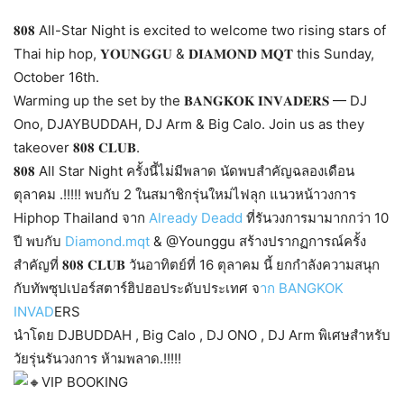
𝟖𝟎𝟖 All-Star Night is excited to welcome two rising stars of
Thai hip hop, 𝐘𝐎𝐔𝐍𝐆𝐆𝐔 & 𝐃𝐈𝐀𝐌𝐎𝐍𝐃 𝐌𝐐𝐓 this Sunday,
October 16th.
Warming up the set by the 𝐁𝐀𝐍𝐆𝐊𝐎𝐊 𝐈𝐍𝐕𝐀𝐃𝐄𝐑𝐒 — DJ
Ono, DJAYBUDDAH, DJ Arm & Big Calo. Join us as they
takeover 𝟖𝟎𝟖 𝐂𝐋𝐔𝐁.
𝟖𝟎𝟖 All Star Night ครั้งนี้ไม่มีพลาด นัดพบสำคัญฉลองเดือน
ตุลาคม .!!!!! พบกับ 2 ในสมาชิกรุ่นใหม่ไฟลุก แนวหน้าวงการ
Hiphop Thailand จาก
Already Deadd
ที่รันวงการมามากกว่า 10
ปี พบกับ
Diamond.mqt
& @Younggu สร้างปรากฏการณ์ครั้ง
สำคัญที่ 𝟖𝟎𝟖 𝐂𝐋𝐔𝐁 วันอาทิตย์ที่ 16 ตุลาคม นี้ ยกกำลังความสนุก
กับทัพซุปเปอร์สตาร์ฮิปฮอประดับประเทศ จ
าก BANGKOK
INVAD
ERS
นำโดย DJBUDDAH , Big Calo , DJ ONO , DJ Arm พิเศษสำหรับ
วัยรุ่นรันวงการ ห้ามพลาด.!!!!!
VIP BOOKING