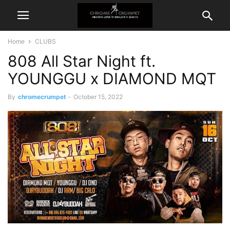
Home
CLUBS
808 All Star Night ft.
YOUNGGU x DIAMOND MQT
By
chromecrumpet
-
October 15, 2022