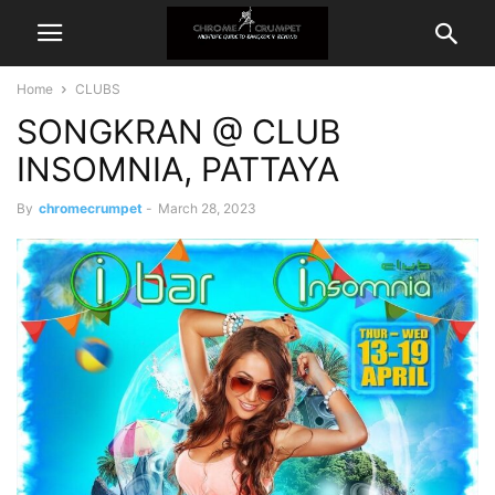
Home
CLUBS
SONGKRAN @ CLUB
INSOMNIA, PATTAYA
By
chromecrumpet
-
March 28, 2023